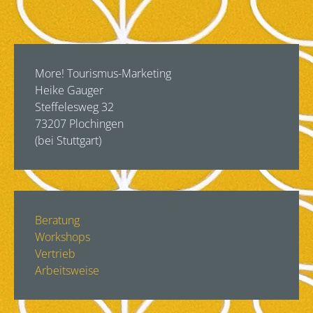
More! Tourismus-Marketing
Heike Gauger
Steffelesweg 32
73207 Plochingen
(bei Stuttgart)
Beratung
Workshops
Vertrieb
Arbeitsweise