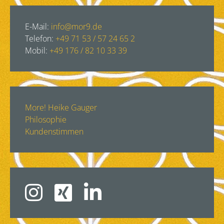
E-Mail:
info@mor9.de
Telefon:
+49 71 53 / 57 24 65 2
Mobil:
+49 176 / 82 10 33 39
More! Heike Gauger
Philosophie
Kundenstimmen