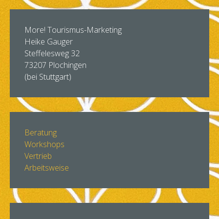
More! Tourismus-Marketing
Heike Gauger
Steffelesweg 32
73207 Plochingen
(bei Stuttgart)
Beratung
Workshops
Vertrieb
Arbeitsweise