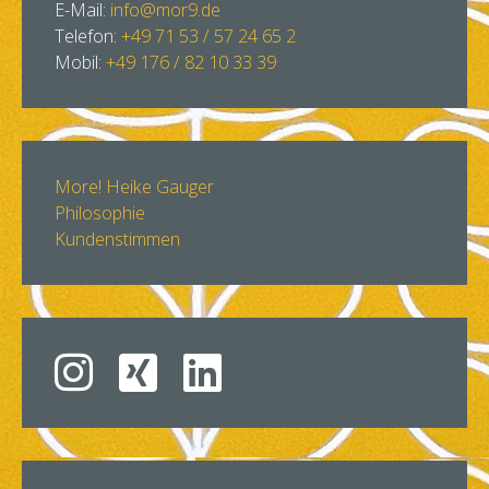
E-Mail:
info@mor9.de
Telefon:
+49 71 53 / 57 24 65 2
Mobil:
+49 176 / 82 10 33 39
More! Heike Gauger
Philosophie
Kundenstimmen